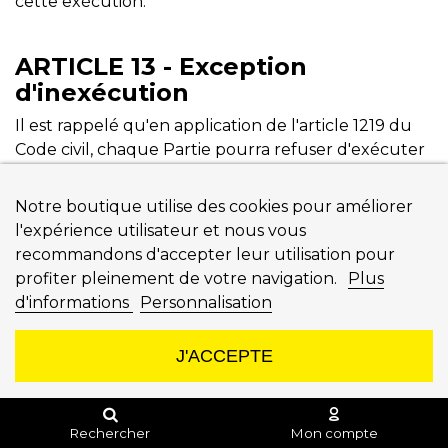
cette exécution.
ARTICLE 13 - Exception
d'inexécution
Il est rappelé qu'en application de l'article 1219 du
Code civil, chaque Partie pourra refuser d'exécuter
son obligation, alors même que celle-ci est exigible,
si l'autre Partie n'exécute pas la sienne et si cette
Notre boutique utilise des cookies pour améliorer
inexécution est suffisamment grave, c'est-à-dire,
l'expérience utilisateur et nous vous
susceptible de remettre en cause la poursuite du
recommandons d'accepter leur utilisation pour
contrat ou de bouleverser fondamentalement son
profiter pleinement de votre navigation.
Plus
équilibre économique. La suspension d'exécution
d'informations
Personnalisation
prendra effet immédiatement, à réception par la
Partie défaillante de la notification de manquement
J'ACCEPTE
qui lui aura été adressée à cet effet par la Partie
victime de la défaillance indiquant l'intention de
faire application de l'exception d'inexécution tant
Rechercher
Mon compte
que la Partie défaillante n'aura pas remédié au